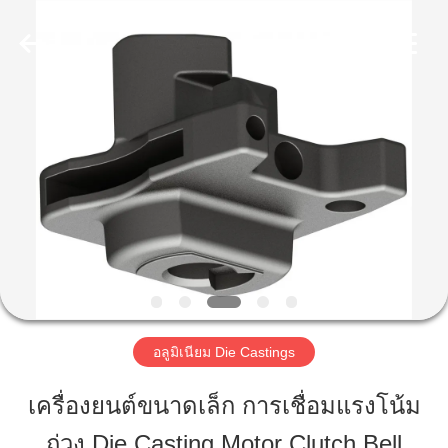
2014
-
2026
LiFong(HK)
Industrial
Co.,Limited.
All
Rights
Reserved.
บ้าน
สินค้า
วิดีโอ
เกี่ยว
อลูมิเนียม Die Castings
กับ
เครื่องยนต์ขนาดเล็ก การเชื่อมแรงโน้ม
เรา
ถ่วง Die Casting Motor Clutch Bell