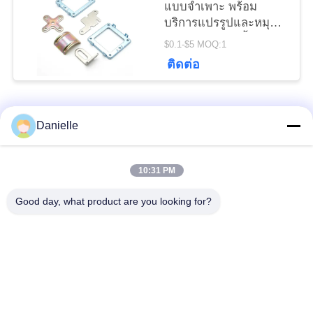
แบบจําเพาะ พร้อม
บริการแปรรูปและหมุน
CNC ให้บริการชิ้นส่วน
$0.1-$5 MOQ:1
โลหะแม่นยําที่มีการ
ติดต่อ
ประดิษฐ์และการทํางาน
อย่างละเอียด
หมวดหมู่ยอดนิยม
ทั้งหมด
Danielle
อลูมิเนียม Die
อ่างความร้อนอลูมิ
10:31 PM
Castings
เนียม
Good day, what product are you looking for?
เครื่องจักรซีเอ็นซีอลูมิ
ชิ้นส่วนกลึงซีเอ็นซี
เนียม
แผ่นระบายความร้อน
Skiving ระบายความ
ด้วยน้ำ
ร้อน