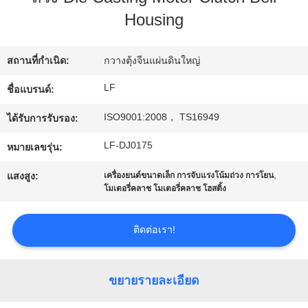
Housing
ทัวร์
สถานที่กำเนิด:
กวางตุ้งจีนแผ่นดินใหญ่
โรงงาน
LF
ชื่อแบรนด์:
ISO9001:2008， TS16949
ได้รับการรับรอง:
การ
LF-DJ0175
หมายเลขรุ่น:
ควบคุม
,
แสงสูง:
เครื่องยนต์ขนาดเล็ก การจับแรงโน้มถ่วง การโยน
คุณภาพ
โมเตอรี่คลาช โมเตอรี่คลาช โฮสติ้ง
ติดต่อเรา!
ติดต่อ
เรา
ขยายรายละเอียด