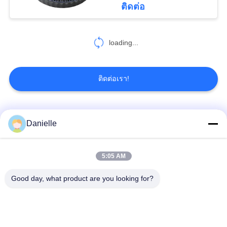
ติดต่อ
negotiable MOQ:1000 pieces
ติดต่อ
Danielle
5:05 AM
negotiable MOQ:2000 pcs
ติดต่อ
Good day, what product are you looking for?