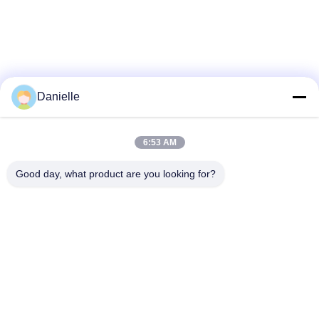
ทัวร์
โรงงาน
Danielle
การ
6:53 AM
loading...
ควบคุม
Good day, what product are you looking for?
คุณภาพ
หมวดหมู่ยอดนิยม
ทั้งหมด
ติดต่อ
อลูมิเนียม Die
อ่างความร้อนอลูมิ
Castings
เนียม
เรา
เครื่องจักรซีเอ็นซีอลูมิ