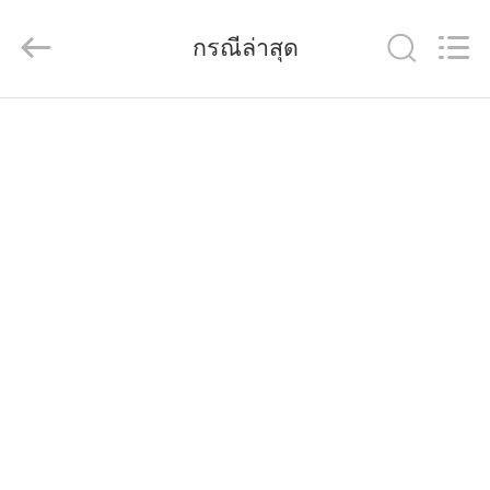
2014
-
2026
LiFong(HK)
กรณีล่าสุด
Industrial
Co.,Limited.
All
Rights
Reserved.
บ้าน
สินค้า
วิดีโอ
เกี่ยว
กับ
เรา