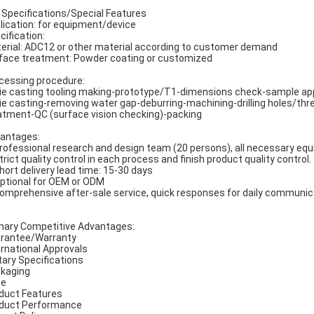
 Specifications/Special Features
lication: for equipment/device
cification:
erial: ADC12 or other material according to customer demand
face treatment: Powder coating or customized
cessing procedure:
Die casting tooling making-prototype/T1-dimensions check-sample a
Die casting-removing water gap-deburring-machining-drilling holes/th
atment-QC (surface vision checking)-packing
antages:
Professional research and design team (20 persons), all necessary eq
Strict quality control in each process and finish product quality control.
Short delivery lead time: 15-30 days
Optional for OEM or ODM
Comprehensive after-sale service, quick responses for daily communic
mary Competitive Advantages:
rantee/Warranty
ernational Approvals
itary Specifications
kaging
ce
duct Features
duct Performance