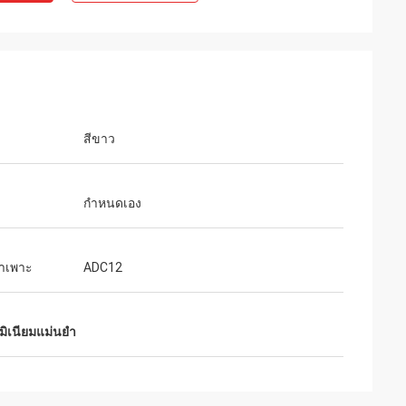
Kelly Marsh
สีขาว
ing business with
LiFong is one of our desired vendors in
China
กำหนดเอง
จำเพาะ
ADC12
ูมิเนียมแม่นยำ