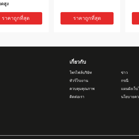
ยดสูง
ราคาถูกที่สุด
ราคาถูกที่สุด
เกี่ยวกับ
โพรไฟล์บริษัท
ข่าว
ทัวร์โรงงาน
กรณี
ควบคุมคุณภาพ
แผนผังเว็บ
V
ติดต่อเรา
นโยบายควา
r Coating Aluminium
อัลลูมิเนียมอัลลูมิเนียมอัลลูมิ
อัล
Castings Cast Heat
เนียมอัลลูมิเนียมอัลลูมิเนีย
โดย
 for Computer
มอัลลูมิเนียม
การ
ให้
ควา
ราคาถูกที่สุด
ราคาถูกที่สุด