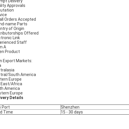
mpt Delivery
lity Approvals
utation
vice
ll Orders Accepted
nd-name Parts
ntry of Origin
tributorships Offered
ctronic Link
erienced Staff
m A
en Product
n Export Markets:
a
tralasia
tral/South America
tern Europe
 East/Africa
th America
tern Europe
ivery Details
 Port
Shenzhen
d Time
15 - 30 days