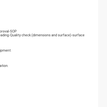
pproval-SOP
reading-Quality check (dimensions and surface)-surface
uipment.
ation.