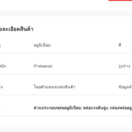
ยละเอียดสินค้า
Robin Seifert
Sjak
the products and service provided by
ุ
อลูมิเนียม
สี
That's true we enjoy do
 They really take our interest into
you.
eration.
หนัก
กำหนดเอง
รูปร่าง
่ง
โดยตัวแทนขนส่งสินค้า
ข้อมูล
น
ส่วนประกอบหล่ออลูมิเนียม
,
หล่อแรงดันสูง
,
กล่องหล่ออล