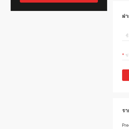
ฝา
รา
Pre