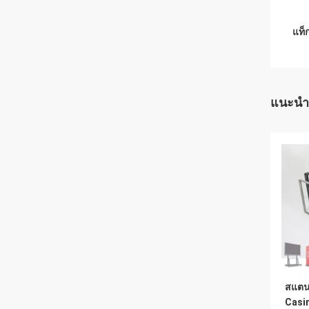
แท็ก
แนะนำ
สแตน
Casi