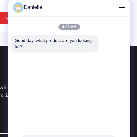
Heatsinks Powder
Danielle
Spraying Oxidation
ราคาถูกที่สุด
ราคาถูกที่สุด
4:23 AM
Good day, what product are you looking 
for?
ผลิตภัณฑ์
อลูมิเนียม Die Castings
อ่างความร้อนอลูมิเนียม
ไซต์
เครื่องจักรซีเอ็นซีอลูมิเนียม
IDEO
VIDEO
มเป็นส่วนตัว
หมวดหมู่ทั้งหมด
ลูมิเนียมทับแบบเจาะเจาะ
เครื่องท่ออัลลูมิเนียมแบบจํา
ใช้เครื่องบด CNC และ
เพาะ พร้อมบริการแปรรูป
แปรรูปรายละเอียด เพื่อ
และหมุน CNC ให้บริการชิ้น
มีการผลิตชิ้นส่วนโลหะ
ส่วนโลหะแม่นยําที่มีการ
มละเอียด
ประดิษฐ์และการทํางาน
ราคาถูกที่สุด
ราคาถูกที่สุด