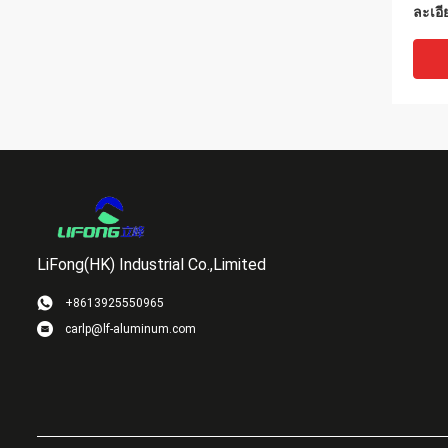
ละเอี
LiFong(HK) Industrial Co.,Limited
+8613925550965
carlp@lf-aluminum.com
Powe
Die 
Sink