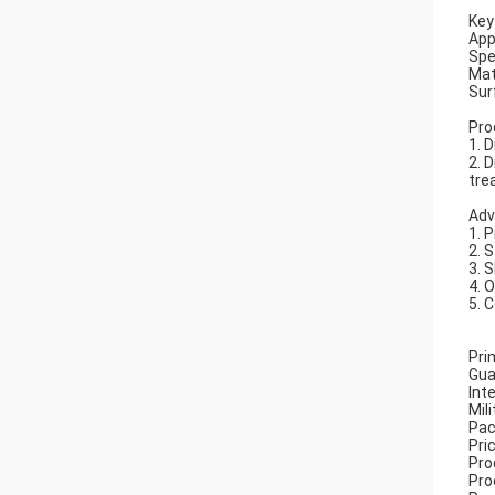
Key
App
Spe
Mat
Sur
Pro
1. 
2. 
tre
Adv
1. 
2. 
3. 
4. 
5. 
Pri
Gua
Int
Mil
Pac
Pri
Pro
Pro