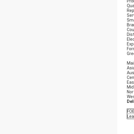
Pro
Qua
Rep
Ser
Sma
Bra
Cou
Dis
Ele
Exp
For
Gre
Mai
Asi
Aus
Cen
Eas
Mid
Nor
Wes
Del
FOB
Lea