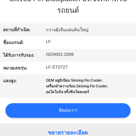
รถยนต์
ทัวร์
โรงงาน
สถานที่กำเนิด:
กวางตุ้งจีนแผ่นดินใหญ่
LF
ชื่อแบรนด์:
การ
ISO9001:2008
ได้รับการรับรอง:
ควบคุม
LF-ET0727
หมายเลขรุ่น:
,
คุณภาพ
แสงสูง:
OEM อลูมิเนียม Skiving Fin Cooler
,
เครื่องทําความร้อน Skiving Fin Cooler
ออโตโมบิล สกิ้งฟินโคลเลอร์
ติดต่อ
ติดต่อเรา!
เรา
ขยายรายละเอียด