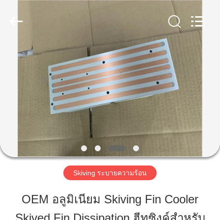
2014
-
2026
LiFong(HK)
Industrial
Co.,Limited.
All
Rights
Reserved.
บ้าน
สินค้า
วิดีโอ
เกี่ยว
Skiving ระบายความร้อน
กับ
OEM อลูมิเนียม Skiving Fin Cooler
เรา
Skived Fin Dissipation ฮีทซิงค์สำหรับ