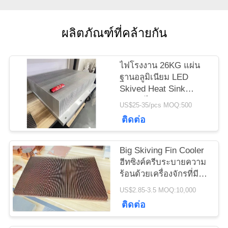
ขอ
ผลิตภัณฑ์ที่คล้ายกัน
ทุน
ไฟโรงงาน 26KG แผ่น
แผนผัง
ฐานอลูมิเนียม LED
Skived Heat Sink
เว็บไซต์
สำหรับไฟ LED Grown
US$25-35/pcs MOQ:500
ติดต่อ
PRIVACY
POLICY
Big Skiving Fin Cooler
ฮีทซิงค์ครีบระบายความ
ร้อนด้วยเครื่องจักรที่มี
ความแม่นยำสูง
US$2.85-3.5 MOQ:10,000
ติดต่อ