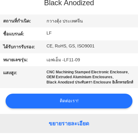
Black Anodized
ทัวร์
สถานที่กำเนิด:
กวางตุ้ง ประเทศจีน
โรงงาน
LF
ชื่อแบรนด์:
CE, RoHS, GS, ISO9001
ได้รับการรับรอง:
การ
หมายเลขรุ่น:
เอฟเอ็ม -LF11-09
ควบคุม
,
CNC Machining Stamped Electronic Enclosure
แสงสูง:
,
OEM Extruded Aluminium Enclosures
คุณภาพ
Black Anodized ประทับตรา Enclosure อิเล็กทรอนิกส์
ติดต่อเรา!
ติดต่อ
เรา
ขยายรายละเอียด