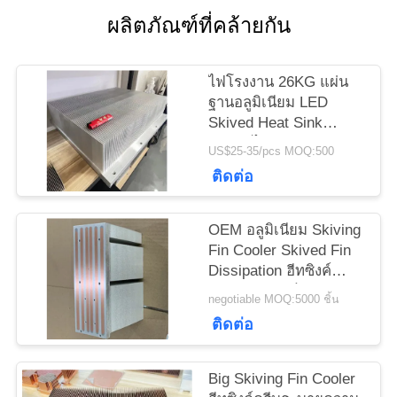
ขอ
ผลิตภัณฑ์ที่คล้ายกัน
ทุน
ไฟโรงงาน 26KG แผ่น
ฐานอลูมิเนียม LED
Skived Heat Sink
แผนผัง
สำหรับไฟ LED Grown
US$25-35/pcs MOQ:500
เว็บไซต์
ติดต่อ
PRIVACY
OEM อลูมิเนียม Skiving
Fin Cooler Skived Fin
POLICY
Dissipation ฮีทซิงค์
สำหรับรถยนต์
negotiable MOQ:5000 ชิ้น
ติดต่อ
Big Skiving Fin Cooler