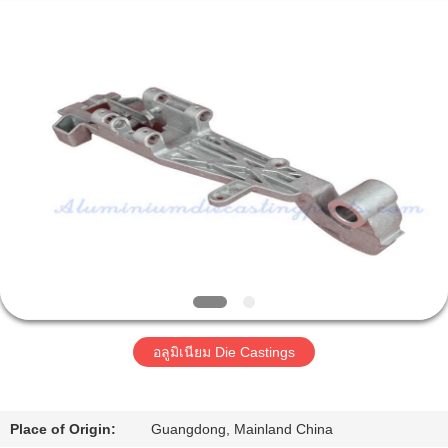
2014
-
2026
LiFong(HK)
Industrial
Co.,Limited.
All
Rights
Reserved.
บ้าน
สินค้า
วิดีโอ
เกี่ยว
อลูมิเนียม Die Castings
กับ
เรา
Place of Origin:
Guangdong, Mainland China