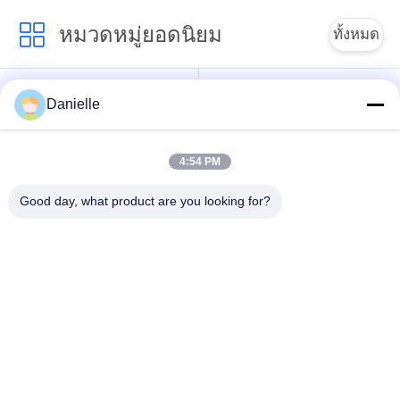
หมวดหมู่ยอดนิยม
ทั้งหมด
อลูมิเนียม Die
อ่างความร้อนอลูมิ
Danielle
Castings
เนียม
4:54 PM
เครื่องจักรซีเอ็นซีอลูมิ
ชิ้นส่วนกลึงซีเอ็นซี
เนียม
Good day, what product are you looking for?
แผ่นระบายความร้อน
Skiving ระบายความ
ด้วยน้ำ
ร้อน
ระบายความร้อนอัดขึ้น
อ่างความร้อน IGBT
รูป