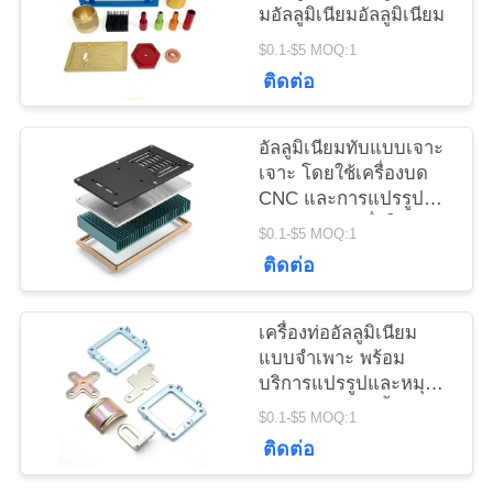
มอัลลูมิเนียมอัลลูมิเนียม
ขอ
$0.1-$5 MOQ:1
ทุน
ติดต่อ
อัลลูมิเนียมทับแบบเจาะ
แผนผัง
เจาะ โดยใช้เครื่องบด
CNC และการแปรรูป
เว็บไซต์
รายละเอียด เพื่อให้มีการ
$0.1-$5 MOQ:1
ผลิตชิ้นส่วนโลหะความ
ติดต่อ
ละเอียด
PRIVACY
POLICY
เครื่องท่ออัลลูมิเนียม
แบบจําเพาะ พร้อม
บริการแปรรูปและหมุน
CNC ให้บริการชิ้นส่วน
$0.1-$5 MOQ:1
โลหะแม่นยําที่มีการ
ติดต่อ
ประดิษฐ์และการทํางาน
อย่างละเอียด