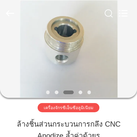
2014
-
2026
LiFong(HK)
Industrial
Co.,Limited.
All
Rights
Reserved.
บ้าน
สินค้า
วิดีโอ
เกี่ยว
เครื่องจักรซีเอ็นซีอลูมิเนียม
กับ
ล้างชิ้นส่วนกระบวนการกลึง CNC
เรา
Anodize ล้ำค่าด้วยรู