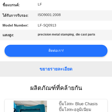
LF
ชื่อแบรนด์:
ทัวร์
ISO9001:2008
ได้รับการรับรอง:
โรงงาน
Model Number:
LF-SQ0913
,
precision metal stamping
die cast parts
แสงสูง:
การ
ติดต่อเรา!
ควบคุม
คุณภาพ
ขยายรายละเอียด
ติดต่อ
ผลิตภัณฑ์ที่คล้ายกัน
เรา
ปั๊มโลหะ Blue Chasis
ปั๊มโลหะอลูมิเนียม