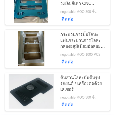
วงเล็บสีเทา CNC
ขอ
Machining
negotiable MOQ:300 ชิ้น
ทุน
ติดต่อ
กระบวนการปั๊มโลหะ
แผนผัง
แผ่นกระบวนการโลหะ
กล่องอลูมิเนียมอัลลอยด์
เว็บไซต์
สำหรับตกปลาเคลือบผง
negotiable MOQ:1000 PCS
ติดต่อ
PRIVACY
POLICY
ชิ้นส่วนโลหะปั๊มขึ้นรูป
รถยนต์ / เครื่องตัดด้วย
เลเซอร์
negotiable MOQ:300 ชิ้น
ติดต่อ