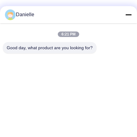
หมวดหมู่ยอดนิยม
ทั้งหมด
Danielle
อลูมิเนียม Die
อ่างความร้อนอลูมิ
6:21 PM
Castings
เนียม
Good day, what product are you looking for?
เครื่องจักรซีเอ็นซีอลูมิ
ชิ้นส่วนกลึงซีเอ็นซี
เนียม
แผ่นระบายความร้อน
Skiving ระบายความ
ด้วยน้ำ
ร้อน
ระบายความร้อนอัดขึ้น
อ่างความร้อน IGBT
รูป