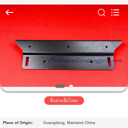
2014
-
2026
LiFong(HK)
Industrial
Co.,Limited.
All
Rights
Reserved.
บ้าน
สินค้า
วิดีโอ
เกี่ยว
ชิ้นส่วนปั๊มโลหะ
กับ
เรา
Place of Origin:
Guangdong, Mainland China