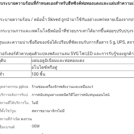
บระบายความร้อนที่กำหนดเองสำหรับฮีทซิงค์ท่อทองแดงและแผ่นทำความเ
ระบายความร้อน / หม้อน้ำ Skived ถูกนำมาใช้กันอย่างแพร่หลายเนื่องจาก
ยกระบวนการและเทคโนโลยีหม้อน้ำที่ช่วยบรรเทาได้มากขึ้นค่อยๆปรับปรุงร
ทุนและความน่าเชื่อถือของข้อได้เปรียบที่ชัดเจนรับการสื่อสาร 5 g, UPS, สถ
เวอร์เตอร์ตัวควบคุมตัวแปลงพลังงานลม SVG ไฟ LED และการรับรู้ของลูกค้
ุดิบ
แผ่นอลูมิเนียมและท่อทองแดง
อโนไดซ์หรือทู่
ต่ำ
100 ชิ้น
อุตสาหกรรม pplicable:
ร้านซ่อมเครื่องจักรพลังงานและเหมืองแร่
บริการหลังการรับประกัน:
การสนับสนุนทางเทคนิควิดีโอการสนับสนุนออนไลน์
สถานที่ให้บริการในพื้นที่:
ไม่มี
ี่ตั้งโชว์รูม:
สหราชอาณาจักรไม่มี
สถานที่กำเนิด:
ตงกวน
OEM
ชื่อแบรนด์: