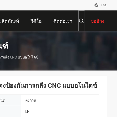
Thai
ผลิตภัณฑ์
วิดีโอ
ติดต่อเรา
ขออ้าง
ณฑ์
การกลึง CNC แบบอโนไดซ์
แดงป้องกันการกลึง CNC แบบอโนไดซ์
เนิด
ตงกวน
LF