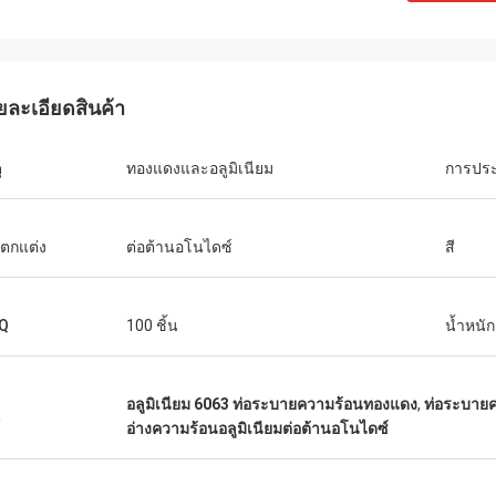
ยละเอียดสินค้า
Robin Seifert
Sjak
the products and service provided by
ุ
ทองแดงและอลูมิเนียม
การปร
That's true we enjoy do
 They really take our interest into
you.
eration.
ตกแต่ง
ต่อต้านอโนไดซ์
สี
Q
100 ชิ้น
น้ำหนัก
อลูมิเนียม 6063 ท่อระบายความร้อนทองแดง
,
ท่อระบาย
น
อ่างความร้อนอลูมิเนียมต่อต้านอโนไดซ์