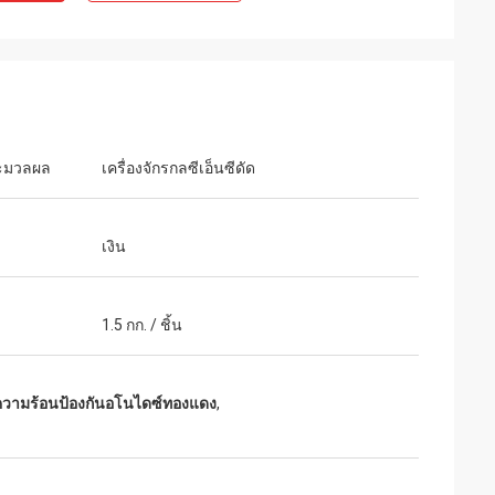
Kelly Marsh
ะมวลผล
เครื่องจักรกลซีเอ็นซีดัด
ing business with
LiFong is one of our desired vendors in
China
เงิน
1.5 กก. / ชิ้น
ความร้อนป้องกันอโนไดซ์ทองแดง
,