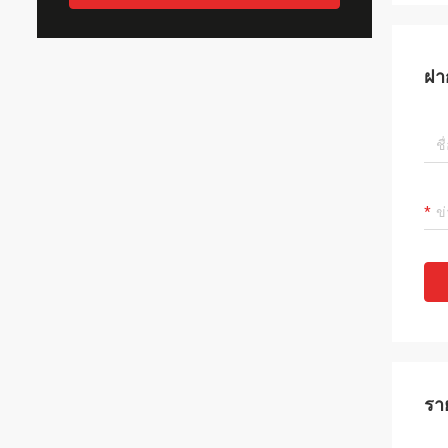
ฝา
รา