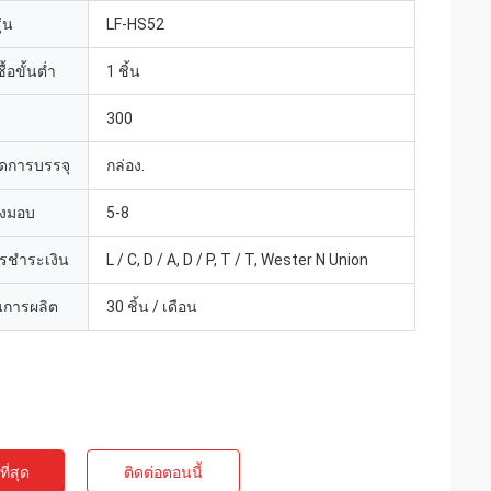
่น
LF-HS52
้อขั้นต่ำ
1 ชิ้น
300
ดการบรรจุ
กล่อง.
่งมอบ
5-8
ารชำระเงิน
L / C, D / A, D / P, T / T, Wester N Union
การผลิต
30 ชิ้น / เดือน
ี่สุด
ติดต่อตอนนี้