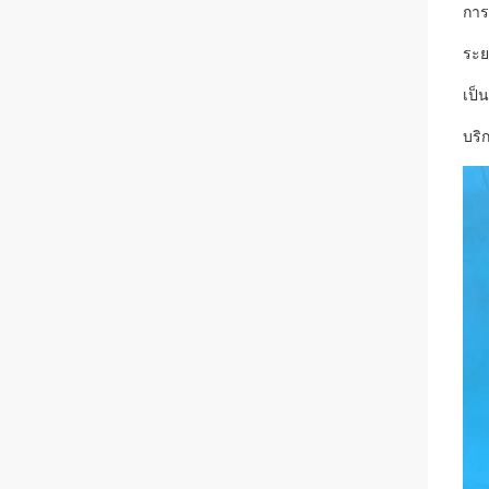
การ
ระย
เป็
บริ