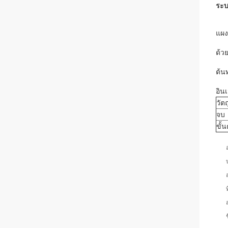
ระบ
แผง
ด้ว
ต้น
อิน
วัตถ
จบ
ขั้น
ท