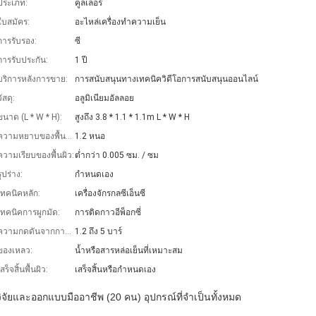
ประเภท:
คูลเลอร์
ใบสมัคร:
อะไหล่เครื่องทำความเย็น
การรับรอง:
ซี
การรับประกัน:
1 ปี
บริการหลังการขาย:
การสนับสนุนทางเทคนิควิดีโอการสนับสนุนออนไลน์
วัสดุ:
อลูมิเนียมอัลลอย
ขนาด (L * W * H):
สูงถึง 3.8 * 1.1 * 1.1m L * W * H
ความหยาบของพื้นผิว:
1.2 หนอ
ความเรียบของพื้นผิว:
ต่ำกว่า 0.005 ซม. / ซม
รูปร่าง:
กำหนดเอง
เทคนิคหลัก:
เครื่องจักรกลซีเอ็นซี
เทคนิคการผูกมัด:
การติดกาวอีพ็อกซี่
ความกดดันจากการทำงาน:
1.2 ถึง 5 บาร์
ของเหลว:
น้ำหรือสารหล่อเย็นที่เหมาะสม
เสร็จสิ้นพื้นผิว:
เสร็จสิ้นหรือกำหนดเอง
วิจัยและออกแบบมืออาชีพ (20 คน) อุปกรณ์ที่จำเป็นทั้งหมด