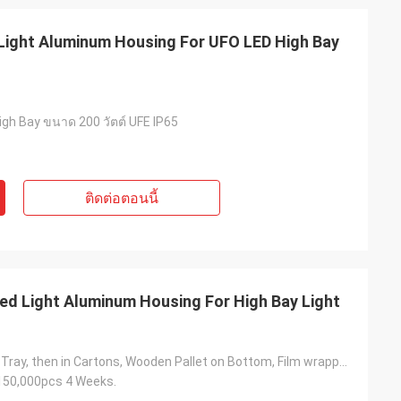
 Light Aluminum Housing For UFO LED High Bay
Kelly Marsh
gh Bay ขนาด 200 วัตต์ UFE IP65
ing business with
LiFong is one of our desired vendors in
China
ติดต่อตอนนี้
ed Light Aluminum Housing For High Bay Light
Part in Plastic Tray, then in Cartons, Wooden Pallet on Bottom, Film wrapped overall then Nylon belt fastened Or to be Customized Means of Packing.
150,000pcs 4 Weeks.