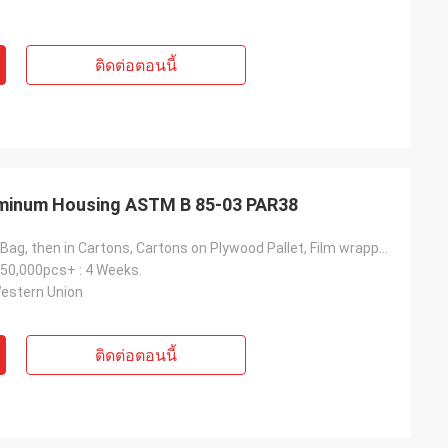
ติดต่อตอนนี้
luminum Housing ASTM B 85-03 PAR38
Part in Bubble Bag, then in Cartons, Cartons on Plywood Pallet, Film wrapped overall then Nylon belt fastened Or to be Customized Means of Packing.
50,000pcs+ : 4 Weeks.
Western Union
ติดต่อตอนนี้