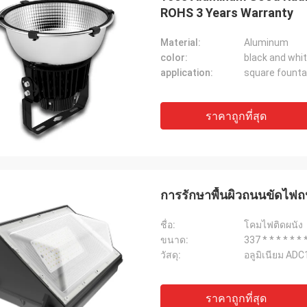
ROHS 3 Years Warranty
Material:
Aluminum
color:
black and whi
application:
square founta
ราคาถูกที่สุด
การรักษาพื้นผิวถนนขัดไฟ
ชื่อ:
โคมไฟติดผนัง
ขนาด:
337 * * * * * 
วัสดุ:
อลูมิเนียม ADC
ราคาถูกที่สุด