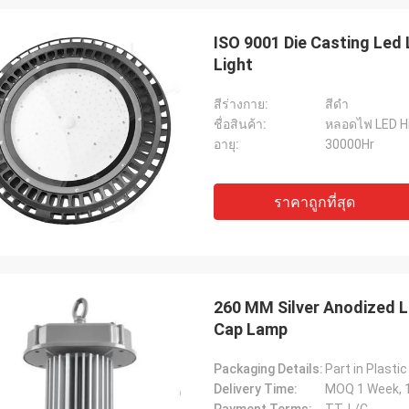
ISO 9001 Die Casting Led
Light
Robin Seifert
สีร่างกาย:
สีดำ
Sjak
ชื่อสินค้า:
หลอดไฟ LED Hi
the products and service provided by
That's true we enjoy do
อายุ:
30000Hr
 They really take our interest into
you.
eration.
ราคาถูกที่สุด
260 MM Silver Anodized L
Cap Lamp
Packaging Details:
Delivery Time:
MOQ 1 Week, 