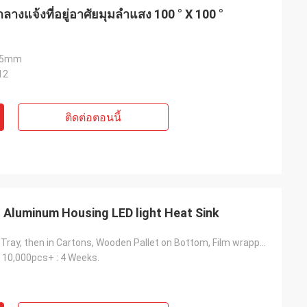
างแจ้งที่อยู่อาศัยมุมลำแสง 100 ° X 100 °
195mm
12
ติดต่อตอนนี้
 Aluminum Housing LED light Heat Sink
Part in Plastic Tray, then in Cartons, Wooden Pallet on Bottom, Film wrapped overall then Nylon belt fastened Or to be Customized Means of Packing.
10,000pcs+ : 4 Weeks.