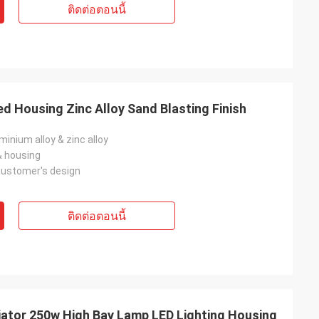
ติดต่อตอนนี้
d Housing Zinc Alloy Sand Blasting Finish
inium alloy & zinc alloy
& housing
customer's design
ติดต่อตอนนี้
ator 250w High Bay Lamp LED Lighting Housing